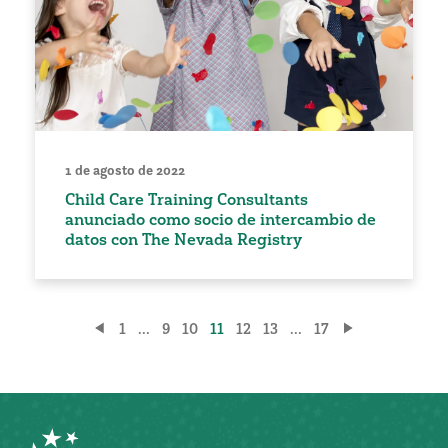
1 de agosto de 2022
Child Care Training Consultants
anunciado como socio de intercambio de
datos con The Nevada Registry
Paginación
1
...
9
10
11
12
13
...
17
de
entradas