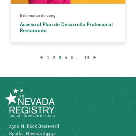
6 de marzo de 2025
Acceso al Plan de Desarrollo Profesional
Restaurado
Paginación
1
2
3
4
5
...
19
de
entradas
2300 N. Rock Boulevard
Sparks, Nevada 89431