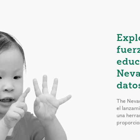
Expl
fuer
educ
Neva
dato
The Nevad
el lanzam
una herra
proporcion