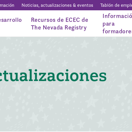
rmación
Noticias, actualizaciones & eventos
Tablón de empl
Informaci
sarrollo
Recursos de ECEC de
para
The Nevada Registry
formadore
ctualizaciones