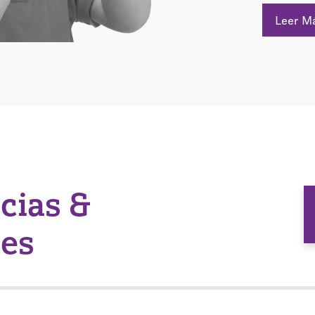
Leer M
icias &
nes