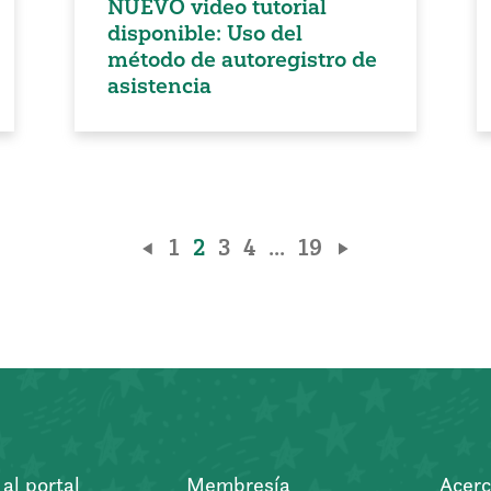
NUEVO video tutorial
disponible: Uso del
método de autoregistro de
asistencia
1
2
3
4
...
19
al portal
Membresía
Acerc