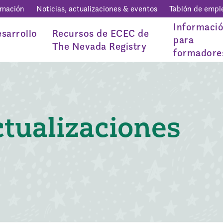
rmación
Noticias, actualizaciones & eventos
Tablón de empl
Informaci
sarrollo
Recursos de ECEC de
para
The Nevada Registry
formadore
ctualizaciones