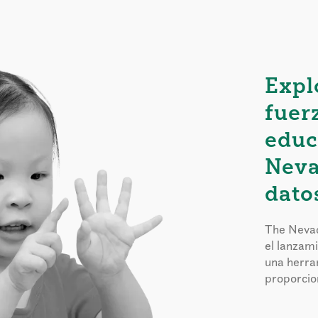
Expl
fuer
educ
Neva
dato
The Nevad
el lanzam
una herra
proporcion