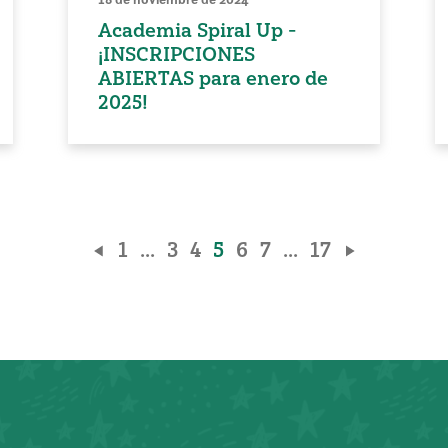
Academia Spiral Up -
¡INSCRIPCIONES
ABIERTAS para enero de
2025!
1
...
3
4
5
6
7
...
17