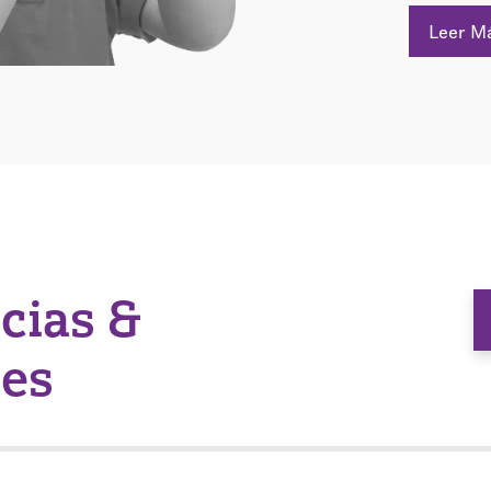
Leer M
icias &
nes