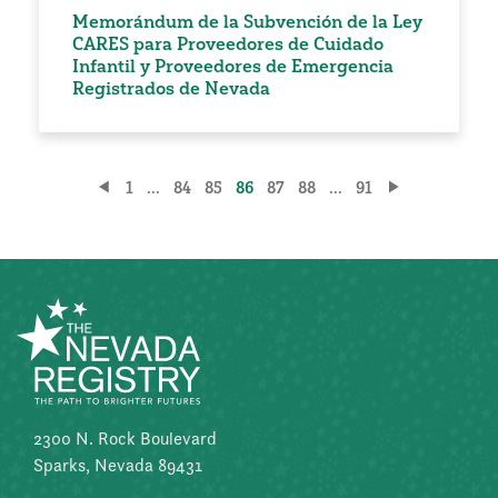
Memorándum de la Subvención de la Ley
CARES para Proveedores de Cuidado
Infantil y Proveedores de Emergencia
Registrados de Nevada
Paginación
1
...
84
85
86
87
88
...
91
de
entradas
2300 N. Rock Boulevard
Sparks, Nevada 89431