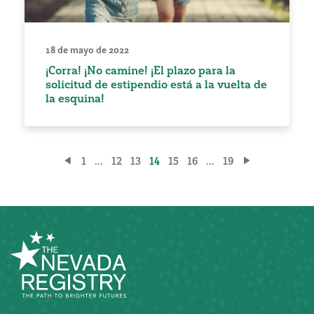
18 de mayo de 2022
¡Corra! ¡No camine! ¡El plazo para la
solicitud de estipendio está a la vuelta de
la esquina!
Paginación
1
...
12
13
14
15
16
...
19
de
entradas