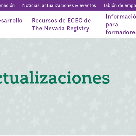
rmación
Noticias, actualizaciones & eventos
Tablón de empl
Informaci
sarrollo
Recursos de ECEC de
para
The Nevada Registry
formadore
ctualizaciones