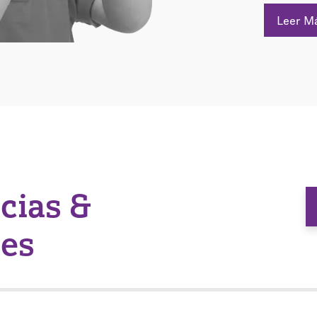
Leer M
icias &
nes