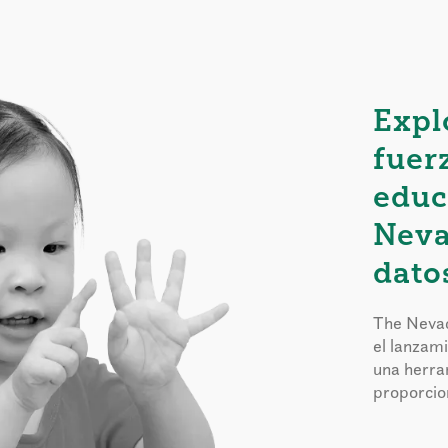
Expl
fuer
educ
Neva
dato
The Nevad
el lanzam
una herra
proporcion