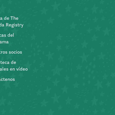
a de The
a Registry
icas del
rama
ros socios
oteca de
iales en vídeo
áctenos