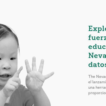
Expl
fuer
educ
Neva
dato
The Nevad
el lanzam
una herra
proporcion