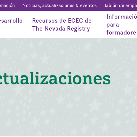
rmación
Noticias, actualizaciones & eventos
Tablón de empl
Informaci
sarrollo
Recursos de ECEC de
para
The Nevada Registry
formadore
ctualizaciones