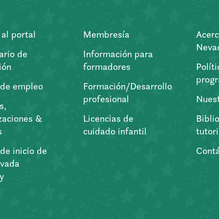
al portal
Membresía
Acerc
Nevad
ario de
Información para
ión
formadores
Polít
prog
 de empleo
Formación/Desarrollo
profesional
Nuest
s,
zaciones &
Licencias de
Bibli
s
cuidado infantil
tutor
de inicio de
Cont
vada
ry