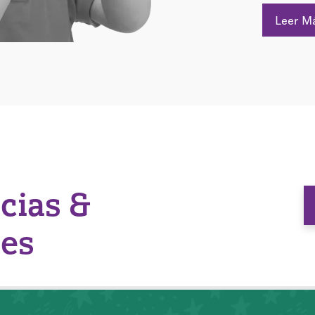
Leer M
icias &
nes