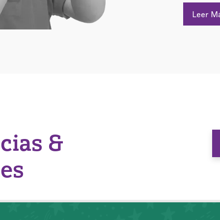
Leer M
icias &
nes