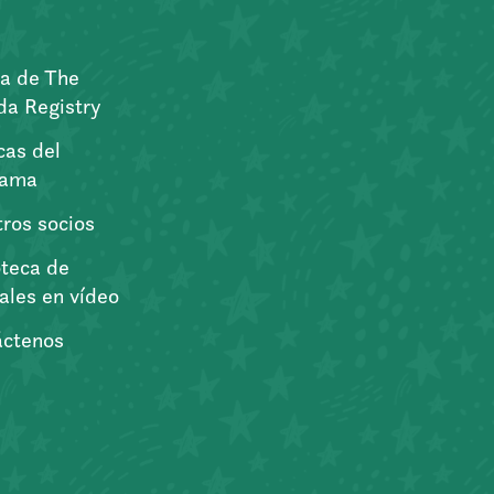
a de The
a Registry
icas del
rama
ros socios
oteca de
iales en vídeo
áctenos