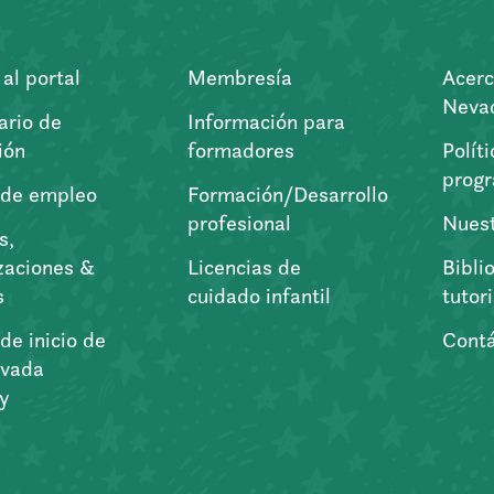
al portal
Membresía
Acerc
Nevad
ario de
Información para
ión
formadores
Polít
prog
 de empleo
Formación/Desarrollo
profesional
Nuest
s,
zaciones &
Licencias de
Bibli
s
cuidado infantil
tutor
de inicio de
Cont
vada
ry