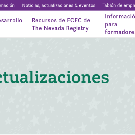
rmación
Noticias, actualizaciones & eventos
Tablón de empl
Informaci
sarrollo
Recursos de ECEC de
para
The Nevada Registry
formadore
ctualizaciones