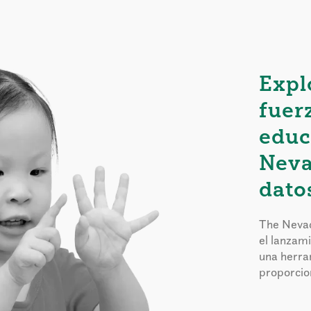
Expl
fuer
educ
Neva
dato
The Nevad
el lanzam
una herra
proporcion