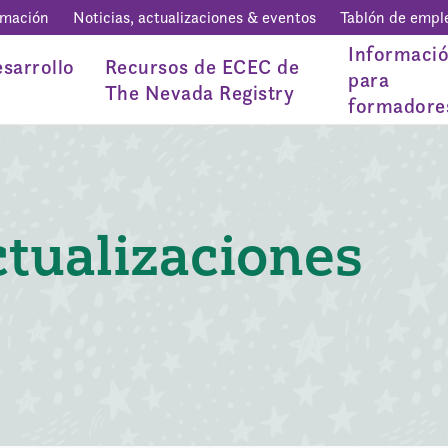
rmación
Noticias, actualizaciones & eventos
Tablón de empl
Informaci
sarrollo
Recursos de ECEC de
para
The Nevada Registry
formadore
ctualizaciones