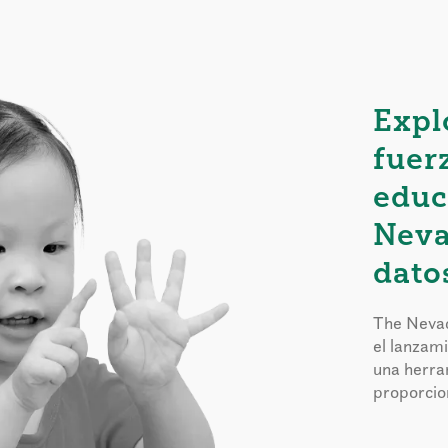
Expl
fuer
educ
Neva
dato
The Nevad
el lanzam
una herra
proporcion