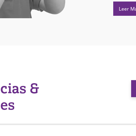
Leer M
icias &
nes